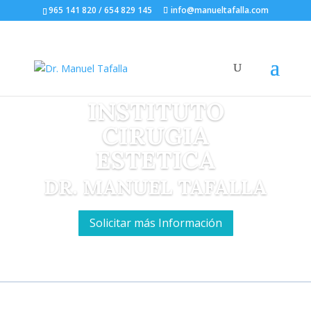
965 141 820 / 654 829 145
info@manueltafalla.com
INSTITUTO
CIRUGIA
ESTETICA
DR. MANUEL TAFALLA
Solicitar más Información