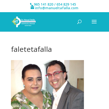
965 141 820 / 654 829 145
info@manueltafalla.com
faletetafalla