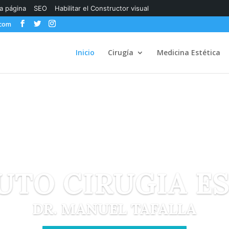
la página
SEO
Habilitar el Constructor visual
.com
Inicio
Cirugía
Medicina Estética
UTO CIRUGIA E
DR. MANUEL TAFALLA