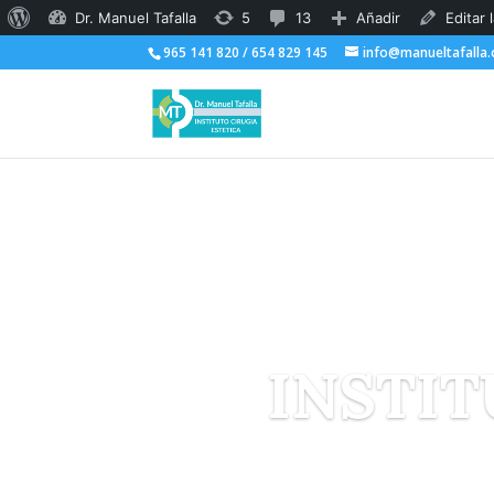
Acerca
5
13
Dr. Manuel Tafalla
5
13
Añadir
Editar 
de
965 141 820 / 654 829 145
actualizaciones
comentarios
info@manueltafalla
WordPress
disponibles
en
moderación
INSTIT