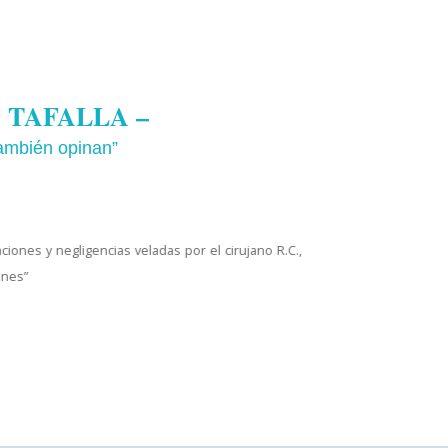
Dr TAFALLA –
también opinan”
Pierre
iones y negligencias veladas por el cirujano R.C.,
“I’m ext
ones”