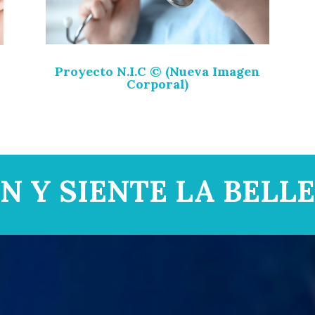
Proyecto N.I.C © (Nueva Imagen
Corporal)
N Y SIENTE LA BELL