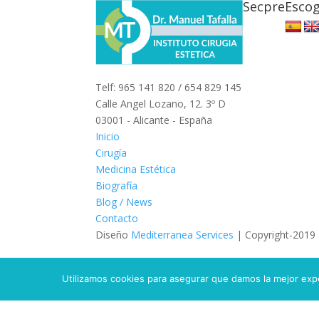
Secpre
Escog
Telf: 965 141 820 / 654 829 145
Calle Angel Lozano, 12. 3º D
03001 - Alicante - España
Inicio
Cirugía
Medicina Estética
Biografía
Blog / News
Contacto
Diseño
Mediterranea Services
| Copyright-2019
Utilizamos cookies para asegurar que damos la mejor exper