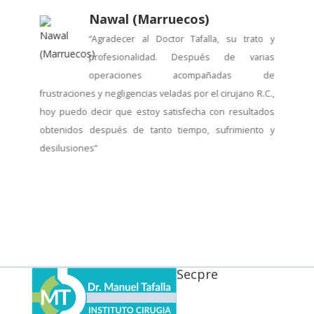
Nawal (Marruecos)
“Agradecer al Doctor Tafalla, su trato y
profesionalidad. Después de varias
to
operaciones acompañadas de
would
frustraciones y negligencias veladas por el cirujano R.C.,
futur
co
hoy puedo decir que estoy satisfecha con resultados
obtenidos después de tanto tiempo, sufrimiento y
desilusiones”
Secpre