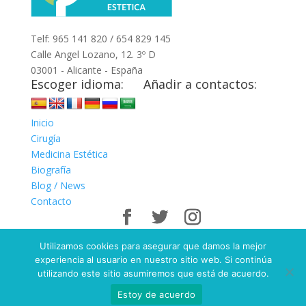
Telf: 965 141 820 / 654 829 145
Calle Angel Lozano, 12. 3º D
03001 - Alicante - España
Escoger idioma:
Añadir a contactos:
Inicio
Cirugía
Medicina Estética
Biografía
Blog / News
Contacto
Diseño
Mediterranea Services
| Copyright-2019
Utilizamos cookies para asegurar que damos la mejor
ManuelTafalla
experiencia al usuario en nuestro sitio web. Si continúa
utilizando este sitio asumiremos que está de acuerdo.
Estoy de acuerdo