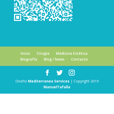
Inicio
Cirugía
Medicina Estética
Biografía
Blog / News
Contacto
Diseño
Mediterranea Services
| Copyright-2019
ManuelTafalla