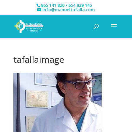
965 141 820 / 654 829 145
info@manueltafalla.com
tafallaimage