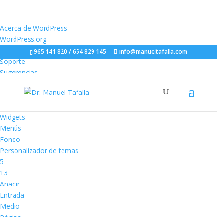
Acerca
Acerca de WordPress
de
WordPress.org
WordPress
Documentación
965 141 820 / 654 829 145
info@manueltafalla.com
Soporte
Sugerencias
Dr. Manuel Tafalla
Escritorio
Temas
Widgets
Menús
Fondo
Personalizador de temas
5
5
actualizaciones
13
13
disponibles
comentarios
Añadir
en
Entrada
moderación
Medio