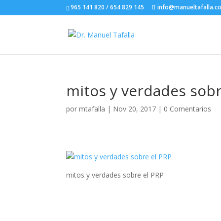
965 141 820 / 654 829 145
info@manueltafalla.c
mitos y verdades sobr
por
mtafalla
|
Nov 20, 2017
|
0 Comentarios
mitos y verdades sobre el PRP