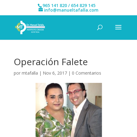
965 141 820 / 654 829 145
info@manueltafalla.com
Operación Falete
por
mtafalla
|
Nov 6, 2017
|
0 Comentarios