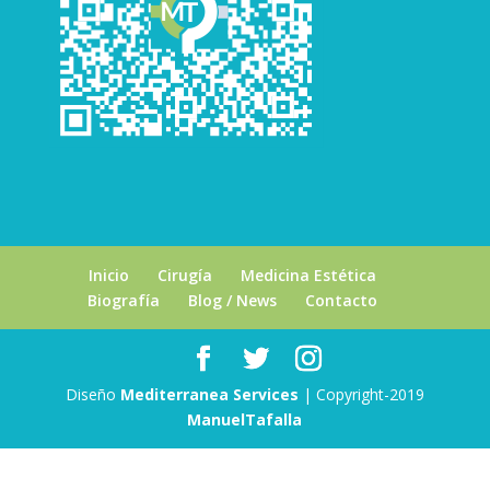
Inicio
Cirugía
Medicina Estética
Biografía
Blog / News
Contacto
Diseño
Mediterranea Services
| Copyright-2019
ManuelTafalla